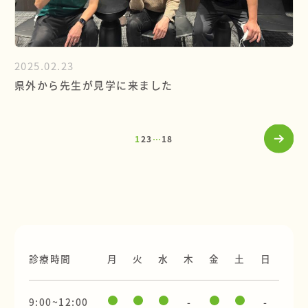
2025.02.23
県外から先生が見学に来ました
1
2
3
…
18
診療時間
月
火
水
木
金
土
日
9:00~12:00
-
-