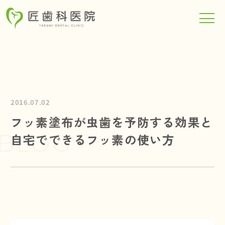
TOP
2016.07.02
当院について
フッ素塗布が虫歯を予防する効果と
BLOG
自宅でできるフッ素の使い方
診療科目
メンテナンスフロア