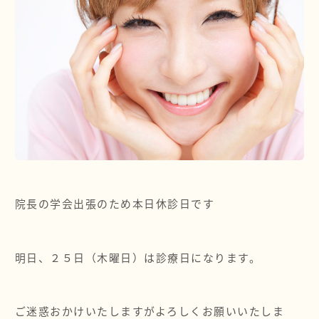
院長・スタッフ紹介
料金表
採用情報
お問い合わせ
院長の学会出張のため本日休診日です
OFFICIAL
SNS
明日、２５日（木曜日）は診療日になります。
ご迷惑おかけいたしますがよろしくお願いいたしま